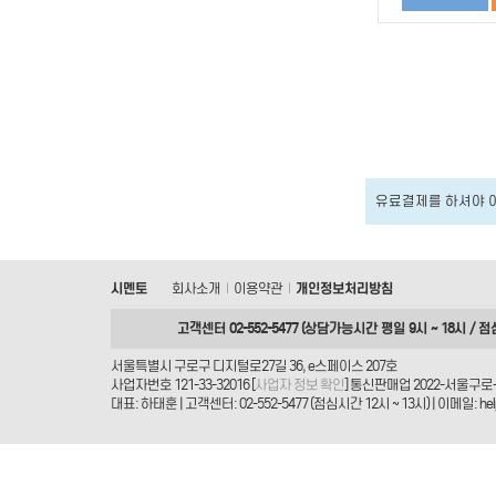
유료결제를 하셔야 
시멘토
회사소개
이용약관
개인정보처리방침
|
|
고객센터 02-552-5477 (상담가능시간 평일 9시 ~ 18시 / 점
서울특별시 구로구 디지털로27길 36, e스페이스 207호
사업자번호 121-33-32016 [
사업자 정보 확인
] 통신판매업 2022-서울구로-
대표: 하태훈 | 고객센터: 02-552-5477 (점심시간 12시 ~ 13시) | 이메일: helpd