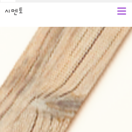
시멘토
월간
프린트
도서
달력
포토북