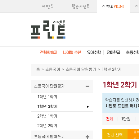
전체학습지
나이별 추천
유아수학
유아한글
초등수
홈
>
초등국어
>
초등국어 단원평가
>
1학년 2학기
1학년 2학기
초등국어 단원평가
1학년 1학기
학습지를 인쇄하시려
시멘토 프린트 매니
1학년 2학기
2학년 1학기
전체
|
1단원
|
2학년 2학기
홀수
전체 선택
초등국어 받아쓰기
짝수