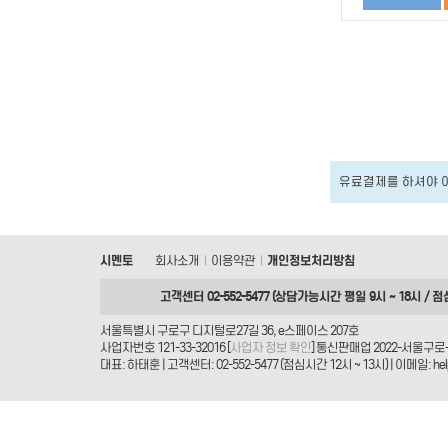
유료결제를 하셔야 
시멘토
회사소개
이용약관
개인정보처리방침
|
|
고객센터 02-552-5477 (상담가능시간 평일 9시 ~ 18시 / 점
서울특별시 구로구 디지털로27길 36, e스페이스 207호
사업자번호 121-33-32016 [
사업자 정보 확인
] 통신판매업 2022-서울구로-
대표: 하태훈 | 고객센터: 02-552-5477 (점심시간 12시 ~ 13시) | 이메일: helpd