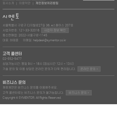
회사소개
이용약관
개인정보처리방침
|
|
서울특별시 구로구 디지털로27길 36, e스페이스 207호
사업자번호: 121-33-32016
사업자 정보 확인
통신판매업: 2022-서울구로-1145
대표: 하태훈
이메일: helpdesk@symentor.co.kr
고객 콜센터
02-552-5477
상담가능시간: 평일 9시 ~ 18시 (점심시간 12시 ~ 13시)
>
기술 문의 및 이용 상담은 온라인 문의가 더욱 편리합니다.
온라인 문의
비즈니스 문의
제휴제안은 비즈니스 문의를 이용해주세요.
>
고객 콜센터로는 비즈니스 문의가 불가능합니다.
비즈니스 문의
Copyright © SYMENTOR. All Rights Reserved.