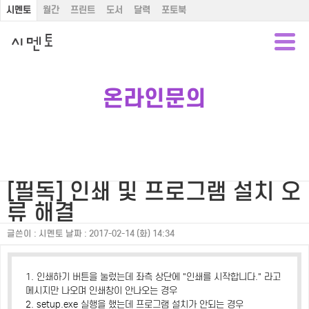
시멘토
월간
프린트
도서
달력
포토북
온라인문의
[필독] 인쇄 및 프로그램 설치 오
류 해결
글쓴이 :
시멘토
날짜 :
2017-02-14 (화) 14:34
1. 인쇄하기 버튼을 눌렀는데 좌측 상단에 "인쇄를 시작합니다." 라고
메시지만 나오며 인쇄창이 안나오는 경우
2. setup.exe 실행을 했는데 프로그램 설치가 안되는 경우