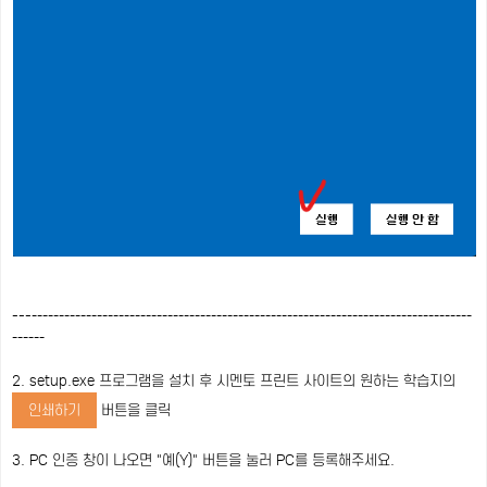
---
---
---
---
---
---
---
---
---
---
---
---
---
---
---
---
---
---
---
---
---
---
---
---
---
---
---
---
---
---
2. setup.exe 프로그램을 설치 후 시멘토 프린트 사이트의 원하는 학습지의
인쇄하기
버튼을 클릭
3. PC 인증 창이 나오면 "예(Y)" 버튼을 눌러 PC를 등록해주세요.