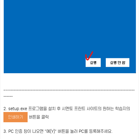
---
---
---
---
---
---
---
---
---
---
---
---
---
---
---
---
---
---
---
---
---
---
---
---
---
---
---
---
---
---
2. setup.exe 프로그램을 설치 후 시멘토 프린트 사이트의 원하는 학습지의
인쇄하기
버튼을 클릭
3. PC 인증 창이 나오면 "예(Y)" 버튼을 눌러 PC를 등록해주세요.