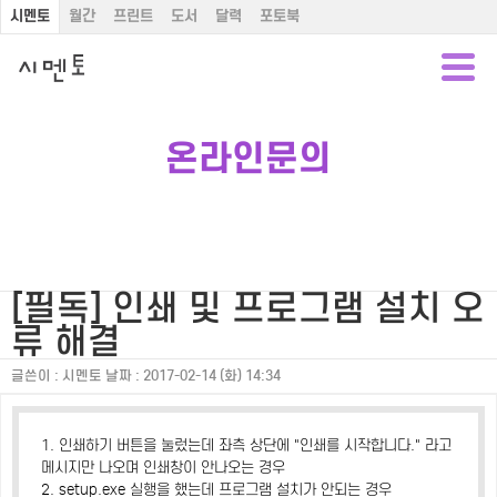
시멘토
월간
프린트
도서
달력
포토북
온라인문의
[필독] 인쇄 및 프로그램 설치 오
류 해결
글쓴이 :
시멘토
날짜 :
2017-02-14 (화) 14:34
1. 인쇄하기 버튼을 눌렀는데 좌측 상단에 "인쇄를 시작합니다." 라고
메시지만 나오며 인쇄창이 안나오는 경우
2. setup.exe 실행을 했는데 프로그램 설치가 안되는 경우