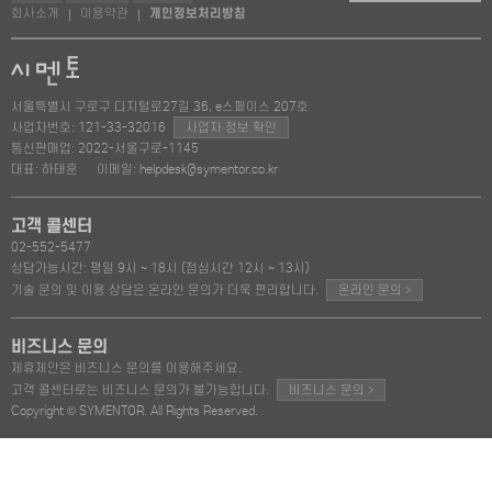
회사소개
이용약관
개인정보처리방침
|
|
서울특별시 구로구 디지털로27길 36, e스페이스 207호
사업자번호: 121-33-32016
사업자 정보 확인
통신판매업: 2022-서울구로-1145
대표: 하태훈
이메일: helpdesk@symentor.co.kr
고객 콜센터
02-552-5477
상담가능시간: 평일 9시 ~ 18시 (점심시간 12시 ~ 13시)
>
기술 문의 및 이용 상담은 온라인 문의가 더욱 편리합니다.
온라인 문의
비즈니스 문의
제휴제안은 비즈니스 문의를 이용해주세요.
>
고객 콜센터로는 비즈니스 문의가 불가능합니다.
비즈니스 문의
Copyright © SYMENTOR. All Rights Reserved.