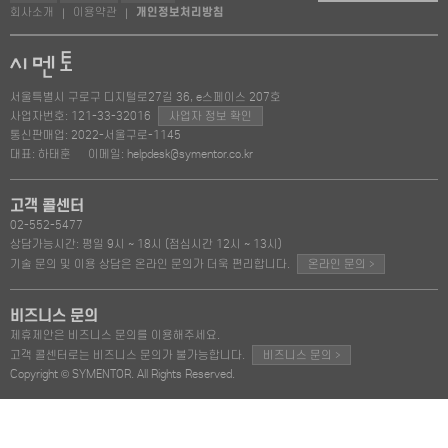
회사소개
이용약관
개인정보처리방침
|
|
서울특별시 구로구 디지털로27길 36, e스페이스 207호
사업자번호: 121-33-32016
사업자 정보 확인
통신판매업: 2022-서울구로-1145
대표: 하태훈
이메일: helpdesk@symentor.co.kr
고객 콜센터
02-552-5477
상담가능시간: 평일 9시 ~ 18시 (점심시간 12시 ~ 13시)
>
기술 문의 및 이용 상담은 온라인 문의가 더욱 편리합니다.
온라인 문의
비즈니스 문의
제휴제안은 비즈니스 문의를 이용해주세요.
>
고객 콜센터로는 비즈니스 문의가 불가능합니다.
비즈니스 문의
Copyright © SYMENTOR. All Rights Reserved.