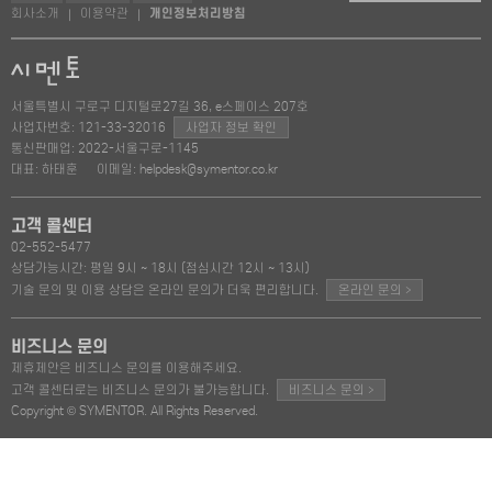
회사소개
이용약관
개인정보처리방침
|
|
서울특별시 구로구 디지털로27길 36, e스페이스 207호
사업자번호: 121-33-32016
사업자 정보 확인
통신판매업: 2022-서울구로-1145
대표: 하태훈
이메일: helpdesk@symentor.co.kr
고객 콜센터
02-552-5477
상담가능시간: 평일 9시 ~ 18시 (점심시간 12시 ~ 13시)
>
기술 문의 및 이용 상담은 온라인 문의가 더욱 편리합니다.
온라인 문의
비즈니스 문의
제휴제안은 비즈니스 문의를 이용해주세요.
>
고객 콜센터로는 비즈니스 문의가 불가능합니다.
비즈니스 문의
Copyright © SYMENTOR. All Rights Reserved.