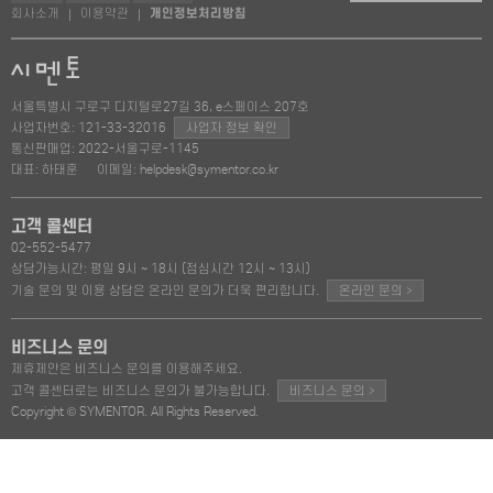
회사소개
이용약관
개인정보처리방침
|
|
서울특별시 구로구 디지털로27길 36, e스페이스 207호
사업자번호: 121-33-32016
사업자 정보 확인
통신판매업: 2022-서울구로-1145
대표: 하태훈
이메일: helpdesk@symentor.co.kr
고객 콜센터
02-552-5477
상담가능시간: 평일 9시 ~ 18시 (점심시간 12시 ~ 13시)
>
기술 문의 및 이용 상담은 온라인 문의가 더욱 편리합니다.
온라인 문의
비즈니스 문의
제휴제안은 비즈니스 문의를 이용해주세요.
>
고객 콜센터로는 비즈니스 문의가 불가능합니다.
비즈니스 문의
Copyright © SYMENTOR. All Rights Reserved.