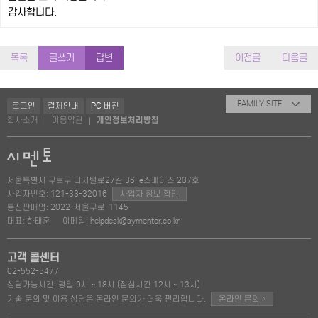
감사합니다.
목록
글쓰기
답변
이전글
다음글
FAMILY SITE
로그인
결제안내
PC 버전
회사소개
이용약관
개인정보처리방침
|
|
서울특별시 구로구 디지털로27길 36, e스페이스 207호
사업자번호: 121-33-32016
사업자 정보 확인
통신판매업: 2022-서울구로-1145
대표: 하태훈
이메일: helpdesk@symentor.co.kr
고객 콜센터
02-552-5477
상담가능시간: 평일 9시 ~ 18시 (점심시간 12시 ~ 13시)
>
기술 문의 및 이용 상담은 온라인 문의가 더욱 편리합니다.
온라인 문의