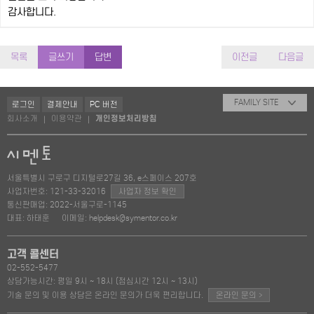
감사합니다.
목록
글쓰기
답변
이전글
다음글
FAMILY SITE
로그인
결제안내
PC 버전
회사소개
이용약관
개인정보처리방침
|
|
서울특별시 구로구 디지털로27길 36, e스페이스 207호
사업자번호: 121-33-32016
사업자 정보 확인
통신판매업: 2022-서울구로-1145
대표: 하태훈
이메일: helpdesk@symentor.co.kr
고객 콜센터
02-552-5477
상담가능시간: 평일 9시 ~ 18시 (점심시간 12시 ~ 13시)
>
기술 문의 및 이용 상담은 온라인 문의가 더욱 편리합니다.
온라인 문의