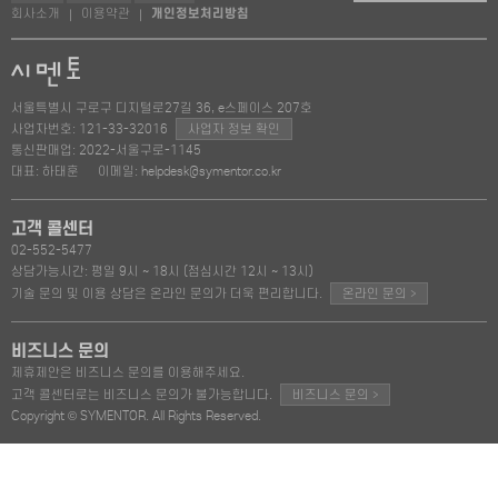
회사소개
이용약관
개인정보처리방침
|
|
서울특별시 구로구 디지털로27길 36, e스페이스 207호
사업자번호: 121-33-32016
사업자 정보 확인
통신판매업: 2022-서울구로-1145
대표: 하태훈
이메일: helpdesk@symentor.co.kr
고객 콜센터
02-552-5477
상담가능시간: 평일 9시 ~ 18시 (점심시간 12시 ~ 13시)
>
기술 문의 및 이용 상담은 온라인 문의가 더욱 편리합니다.
온라인 문의
비즈니스 문의
제휴제안은 비즈니스 문의를 이용해주세요.
>
고객 콜센터로는 비즈니스 문의가 불가능합니다.
비즈니스 문의
Copyright © SYMENTOR. All Rights Reserved.