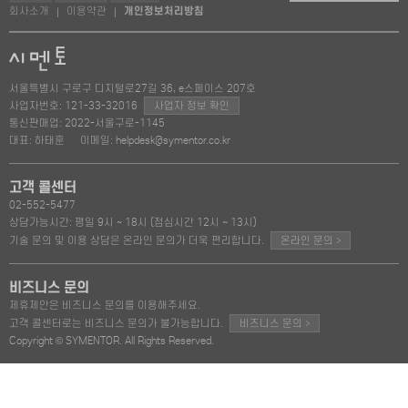
회사소개
이용약관
개인정보처리방침
|
|
서울특별시 구로구 디지털로27길 36, e스페이스 207호
사업자번호: 121-33-32016
사업자 정보 확인
통신판매업: 2022-서울구로-1145
대표: 하태훈
이메일: helpdesk@symentor.co.kr
고객 콜센터
02-552-5477
상담가능시간: 평일 9시 ~ 18시 (점심시간 12시 ~ 13시)
>
기술 문의 및 이용 상담은 온라인 문의가 더욱 편리합니다.
온라인 문의
비즈니스 문의
제휴제안은 비즈니스 문의를 이용해주세요.
>
고객 콜센터로는 비즈니스 문의가 불가능합니다.
비즈니스 문의
Copyright © SYMENTOR. All Rights Reserved.