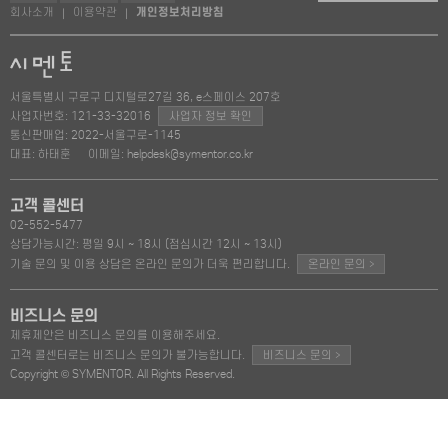
회사소개
이용약관
개인정보처리방침
|
|
서울특별시 구로구 디지털로27길 36, e스페이스 207호
사업자번호: 121-33-32016
사업자 정보 확인
통신판매업: 2022-서울구로-1145
대표: 하태훈
이메일: helpdesk@symentor.co.kr
고객 콜센터
02-552-5477
상담가능시간: 평일 9시 ~ 18시 (점심시간 12시 ~ 13시)
>
기술 문의 및 이용 상담은 온라인 문의가 더욱 편리합니다.
온라인 문의
비즈니스 문의
제휴제안은 비즈니스 문의를 이용해주세요.
>
고객 콜센터로는 비즈니스 문의가 불가능합니다.
비즈니스 문의
Copyright © SYMENTOR. All Rights Reserved.