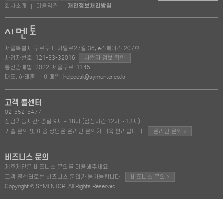
회사소개
이용약관
개인정보처리방침
|
|
서울특별시 구로구 디지털로27길 36, e스페이스 207호
사업자번호: 121-33-32016
사업자 정보 확인
통신판매업: 2022-서울구로-1145
대표: 하태훈
이메일: helpdesk@symentor.co.kr
고객 콜센터
02-552-5477
상담가능시간: 평일 9시 ~ 18시 (점심시간 12시 ~ 13시)
>
기술 문의 및 이용 상담은 온라인 문의가 더욱 편리합니다.
온라인 문의
비즈니스 문의
제휴제안은 비즈니스 문의를 이용해주세요.
>
고객 콜센터로는 비즈니스 문의가 불가능합니다.
비즈니스 문의
Copyright © SYMENTOR. All Rights Reserved.