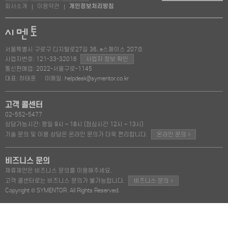
회사소개
이용약관
개인정보처리방침
|
|
서울특별시 구로구 디지털로27길 36, e스페이스 207호
사업자번호: 121-33-32016
사업자 정보 확인
통신판매업: 2022-서울구로-1145
대표: 하태훈
이메일: helpdesk@symentor.co.kr
고객 콜센터
02-552-5477
상담가능시간: 평일 9시 ~ 18시 (점심시간 12시 ~ 13시)
>
기술 문의 및 이용 상담은 온라인 문의가 더욱 편리합니다.
온라인 문의
비즈니스 문의
제휴제안은 비즈니스 문의를 이용해주세요.
>
고객 콜센터로는 비즈니스 문의가 불가능합니다.
비즈니스 문의
Copyright © SYMENTOR. All Rights Reserved.