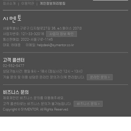
회사소개
이용약관
개인정보처리방침
|
|
서울특별시 구로구 디지털로27길 36, e스페이스 207호
사업자번호: 121-33-32016
사업자 정보 확인
통신판매업: 2022-서울구로-1145
대표: 하태훈
이메일: helpdesk@symentor.co.kr
고객 콜센터
02-552-5477
상담가능시간: 평일 9시 ~ 18시 (점심시간 12시 ~ 13시)
>
기술 문의 및 이용 상담은 온라인 문의가 더욱 편리합니다.
온라인 문의
비즈니스 문의
제휴제안은 비즈니스 문의를 이용해주세요.
>
고객 콜센터로는 비즈니스 문의가 불가능합니다.
비즈니스 문의
Copyright © SYMENTOR. All Rights Reserved.