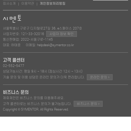
회사소개
이용약관
개인정보처리방침
|
|
서울특별시 구로구 디지털로27길 36, e스페이스 207호
사업자번호: 121-33-32016
사업자 정보 확인
통신판매업: 2022-서울구로-1145
대표: 하태훈
이메일: helpdesk@symentor.co.kr
고객 콜센터
02-552-5477
상담가능시간: 평일 9시 ~ 18시 (점심시간 12시 ~ 13시)
>
기술 문의 및 이용 상담은 온라인 문의가 더욱 편리합니다.
온라인 문의
비즈니스 문의
제휴제안은 비즈니스 문의를 이용해주세요.
>
고객 콜센터로는 비즈니스 문의가 불가능합니다.
비즈니스 문의
Copyright © SYMENTOR. All Rights Reserved.