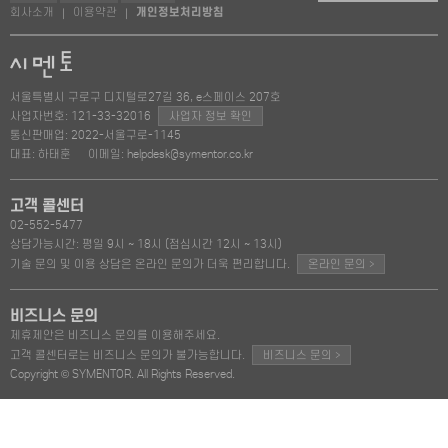
회사소개
이용약관
개인정보처리방침
|
|
서울특별시 구로구 디지털로27길 36, e스페이스 207호
사업자번호: 121-33-32016
사업자 정보 확인
통신판매업: 2022-서울구로-1145
대표: 하태훈
이메일: helpdesk@symentor.co.kr
고객 콜센터
02-552-5477
상담가능시간: 평일 9시 ~ 18시 (점심시간 12시 ~ 13시)
>
기술 문의 및 이용 상담은 온라인 문의가 더욱 편리합니다.
온라인 문의
비즈니스 문의
제휴제안은 비즈니스 문의를 이용해주세요.
>
고객 콜센터로는 비즈니스 문의가 불가능합니다.
비즈니스 문의
Copyright © SYMENTOR. All Rights Reserved.