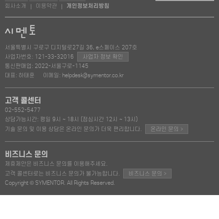
회사소개
이용약관
개인정보처리방침
|
|
서울특별시 구로구 디지털로27길 36, e스페이스 207호
사업자번호: 121-33-32016
사업자 정보 확인
통신판매업: 2022-서울구로-1145
대표: 하태훈
이메일: helpdesk@symentor.co.kr
고객 콜센터
02-552-5477
상담가능시간: 평일 9시 ~ 18시 (점심시간 12시 ~ 13시)
>
기술 문의 및 이용 상담은 온라인 문의가 더욱 편리합니다.
온라인 문의
비즈니스 문의
제휴제안은 비즈니스 문의를 이용해주세요.
>
고객 콜센터로는 비즈니스 문의가 불가능합니다.
비즈니스 문의
Copyright © SYMENTOR. All Rights Reserved.