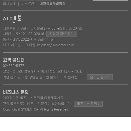
회사소개
이용약관
개인정보처리방침
|
|
서울특별시 구로구 디지털로27길 36, e스페이스 207호
사업자번호: 121-33-32016
사업자 정보 확인
통신판매업: 2022-서울구로-1145
대표: 하태훈
이메일: helpdesk@symentor.co.kr
고객 콜센터
02-552-5477
상담가능시간: 평일 9시 ~ 18시 (점심시간 12시 ~ 13시)
>
기술 문의 및 이용 상담은 온라인 문의가 더욱 편리합니다.
온라인 문의
비즈니스 문의
제휴제안은 비즈니스 문의를 이용해주세요.
>
고객 콜센터로는 비즈니스 문의가 불가능합니다.
비즈니스 문의
Copyright © SYMENTOR. All Rights Reserved.