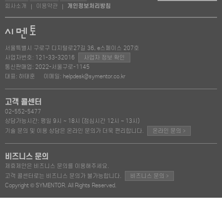
회사소개
이용약관
개인정보처리방침
|
|
서울특별시 구로구 디지털로27길 36, e스페이스 207호
사업자번호: 121-33-32016
사업자 정보 확인
통신판매업: 2022-서울구로-1145
대표: 하태훈
이메일: helpdesk@symentor.co.kr
고객 콜센터
02-552-5477
상담가능시간: 평일 9시 ~ 18시 (점심시간 12시 ~ 13시)
>
기술 문의 및 이용 상담은 온라인 문의가 더욱 편리합니다.
온라인 문의
비즈니스 문의
제휴제안은 비즈니스 문의를 이용해주세요.
>
고객 콜센터로는 비즈니스 문의가 불가능합니다.
비즈니스 문의
Copyright © SYMENTOR. All Rights Reserved.