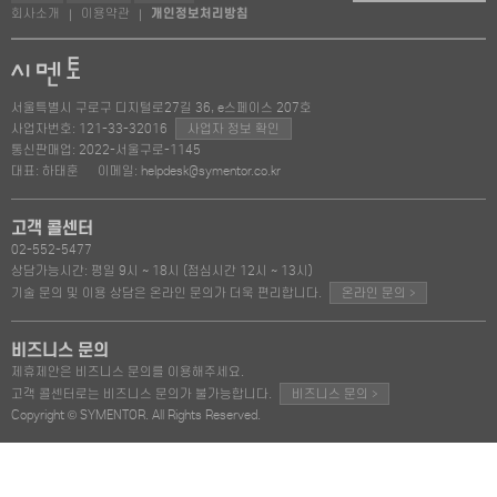
회사소개
이용약관
개인정보처리방침
|
|
서울특별시 구로구 디지털로27길 36, e스페이스 207호
사업자번호: 121-33-32016
사업자 정보 확인
통신판매업: 2022-서울구로-1145
대표: 하태훈
이메일: helpdesk@symentor.co.kr
고객 콜센터
02-552-5477
상담가능시간: 평일 9시 ~ 18시 (점심시간 12시 ~ 13시)
>
기술 문의 및 이용 상담은 온라인 문의가 더욱 편리합니다.
온라인 문의
비즈니스 문의
제휴제안은 비즈니스 문의를 이용해주세요.
>
고객 콜센터로는 비즈니스 문의가 불가능합니다.
비즈니스 문의
Copyright © SYMENTOR. All Rights Reserved.