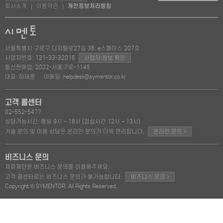
회사소개
이용약관
개인정보처리방침
|
|
서울특별시 구로구 디지털로27길 36, e스페이스 207호
사업자번호: 121-33-32016
사업자 정보 확인
통신판매업: 2022-서울구로-1145
대표: 하태훈
이메일: helpdesk@symentor.co.kr
고객 콜센터
02-552-5477
상담가능시간: 평일 9시 ~ 18시 (점심시간 12시 ~ 13시)
>
기술 문의 및 이용 상담은 온라인 문의가 더욱 편리합니다.
온라인 문의
비즈니스 문의
제휴제안은 비즈니스 문의를 이용해주세요.
>
고객 콜센터로는 비즈니스 문의가 불가능합니다.
비즈니스 문의
Copyright © SYMENTOR. All Rights Reserved.