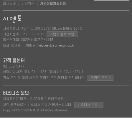
회사소개
이용약관
개인정보처리방침
|
|
서울특별시 구로구 디지털로27길 36, e스페이스 207호
사업자번호: 121-33-32016
사업자 정보 확인
통신판매업: 2022-서울구로-1145
대표: 하태훈
이메일: helpdesk@symentor.co.kr
고객 콜센터
02-552-5477
상담가능시간: 평일 9시 ~ 18시 (점심시간 12시 ~ 13시)
>
기술 문의 및 이용 상담은 온라인 문의가 더욱 편리합니다.
온라인 문의
비즈니스 문의
제휴제안은 비즈니스 문의를 이용해주세요.
>
고객 콜센터로는 비즈니스 문의가 불가능합니다.
비즈니스 문의
Copyright © SYMENTOR. All Rights Reserved.