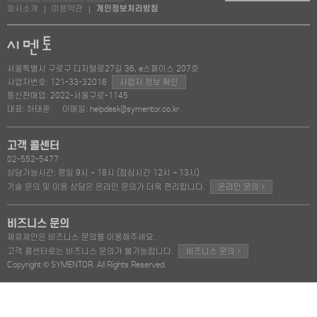
회사소개
이용약관
개인정보처리방침
|
|
서울특별시 구로구 디지털로27길 36, e스페이스 207호
사업자번호: 121-33-32016
사업자 정보 확인
통신판매업: 2022-서울구로-1145
대표: 하태훈
이메일: helpdesk@symentor.co.kr
고객 콜센터
02-552-5477
상담가능시간: 평일 9시 ~ 18시 (점심시간 12시 ~ 13시)
>
기술 문의 및 이용 상담은 온라인 문의가 더욱 편리합니다.
온라인 문의
비즈니스 문의
제휴제안은 비즈니스 문의를 이용해주세요.
>
고객 콜센터로는 비즈니스 문의가 불가능합니다.
비즈니스 문의
Copyright © SYMENTOR. All Rights Reserved.