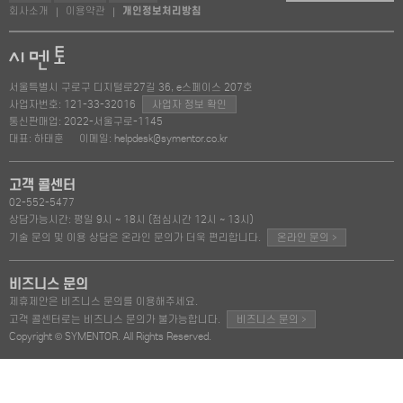
회사소개
이용약관
개인정보처리방침
|
|
서울특별시 구로구 디지털로27길 36, e스페이스 207호
사업자번호: 121-33-32016
사업자 정보 확인
통신판매업: 2022-서울구로-1145
대표: 하태훈
이메일: helpdesk@symentor.co.kr
고객 콜센터
02-552-5477
상담가능시간: 평일 9시 ~ 18시 (점심시간 12시 ~ 13시)
>
기술 문의 및 이용 상담은 온라인 문의가 더욱 편리합니다.
온라인 문의
비즈니스 문의
제휴제안은 비즈니스 문의를 이용해주세요.
>
고객 콜센터로는 비즈니스 문의가 불가능합니다.
비즈니스 문의
Copyright © SYMENTOR. All Rights Reserved.