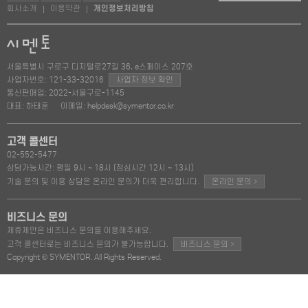
회사소개
이용약관
개인정보처리방침
|
|
서울특별시 구로구 디지털로27길 36, e스페이스 207호
사업자번호: 121-33-32016
사업자 정보 확인
통신판매업: 2022-서울구로-1145
대표: 하태훈
이메일: helpdesk@symentor.co.kr
고객 콜센터
02-552-5477
상담가능시간: 평일 9시 ~ 18시 (점심시간 12시 ~ 13시)
>
기술 문의 및 이용 상담은 온라인 문의가 더욱 편리합니다.
온라인 문의
비즈니스 문의
제휴제안은 비즈니스 문의를 이용해주세요.
>
고객 콜센터로는 비즈니스 문의가 불가능합니다.
비즈니스 문의
Copyright © SYMENTOR. All Rights Reserved.