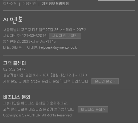
회사소개
이용약관
개인정보처리방침
|
|
서울특별시 구로구 디지털로27길 36, e스페이스 207호
사업자번호: 121-33-32016
사업자 정보 확인
통신판매업: 2022-서울구로-1145
대표: 하태훈
이메일: helpdesk@symentor.co.kr
고객 콜센터
02-552-5477
상담가능시간: 평일 9시 ~ 18시 (점심시간 12시 ~ 13시)
>
기술 문의 및 이용 상담은 온라인 문의가 더욱 편리합니다.
온라인 문의
비즈니스 문의
제휴제안은 비즈니스 문의를 이용해주세요.
>
고객 콜센터로는 비즈니스 문의가 불가능합니다.
비즈니스 문의
Copyright © SYMENTOR. All Rights Reserved.