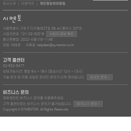
회사소개
이용약관
개인정보처리방침
|
|
서울특별시 구로구 디지털로27길 36, e스페이스 207호
사업자번호: 121-33-32016
사업자 정보 확인
통신판매업: 2022-서울구로-1145
대표: 하태훈
이메일: helpdesk@symentor.co.kr
고객 콜센터
02-552-5477
상담가능시간: 평일 9시 ~ 18시 (점심시간 12시 ~ 13시)
>
기술 문의 및 이용 상담은 온라인 문의가 더욱 편리합니다.
온라인 문의
비즈니스 문의
제휴제안은 비즈니스 문의를 이용해주세요.
>
고객 콜센터로는 비즈니스 문의가 불가능합니다.
비즈니스 문의
Copyright © SYMENTOR. All Rights Reserved.