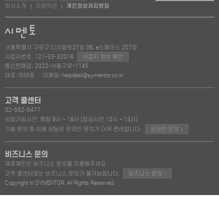
회사소개
이용약관
개인정보처리방침
|
|
서울특별시 구로구 디지털로27길 36, e스페이스 207호
사업자번호: 121-33-32016
사업자 정보 확인
통신판매업: 2022-서울구로-1145
대표: 하태훈
이메일: helpdesk@symentor.co.kr
고객 콜센터
02-552-5477
상담가능시간: 평일 9시 ~ 18시 (점심시간 12시 ~ 13시)
>
기술 문의 및 이용 상담은 온라인 문의가 더욱 편리합니다.
온라인 문의
비즈니스 문의
제휴제안은 비즈니스 문의를 이용해주세요.
>
고객 콜센터로는 비즈니스 문의가 불가능합니다.
비즈니스 문의
Copyright © SYMENTOR. All Rights Reserved.