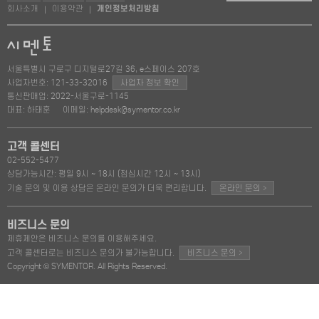
회사소개
이용약관
개인정보처리방침
|
|
서울특별시 구로구 디지털로27길 36, e스페이스 207호
사업자번호: 121-33-32016
사업자 정보 확인
통신판매업: 2022-서울구로-1145
대표: 하태훈
이메일: helpdesk@symentor.co.kr
고객 콜센터
02-552-5477
상담가능시간: 평일 9시 ~ 18시 (점심시간 12시 ~ 13시)
>
기술 문의 및 이용 상담은 온라인 문의가 더욱 편리합니다.
온라인 문의
비즈니스 문의
제휴제안은 비즈니스 문의를 이용해주세요.
>
고객 콜센터로는 비즈니스 문의가 불가능합니다.
비즈니스 문의
Copyright © SYMENTOR. All Rights Reserved.