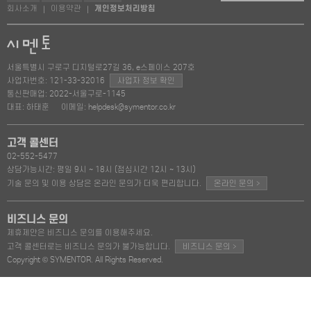
회사소개
이용약관
개인정보처리방침
|
|
서울특별시 구로구 디지털로27길 36, e스페이스 207호
사업자번호: 121-33-32016
사업자 정보 확인
통신판매업: 2022-서울구로-1145
대표: 하태훈
이메일: helpdesk@symentor.co.kr
고객 콜센터
02-552-5477
상담가능시간: 평일 9시 ~ 18시 (점심시간 12시 ~ 13시)
>
기술 문의 및 이용 상담은 온라인 문의가 더욱 편리합니다.
온라인 문의
비즈니스 문의
제휴제안은 비즈니스 문의를 이용해주세요.
>
고객 콜센터로는 비즈니스 문의가 불가능합니다.
비즈니스 문의
Copyright © SYMENTOR. All Rights Reserved.