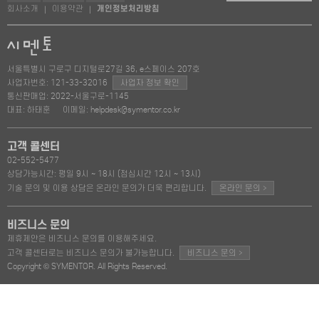
회사소개
이용약관
개인정보처리방침
|
|
서울특별시 구로구 디지털로27길 36, e스페이스 207호
사업자번호: 121-33-32016
사업자 정보 확인
통신판매업: 2022-서울구로-1145
대표: 하태훈
이메일: helpdesk@symentor.co.kr
고객 콜센터
02-552-5477
상담가능시간: 평일 9시 ~ 18시 (점심시간 12시 ~ 13시)
>
기술 문의 및 이용 상담은 온라인 문의가 더욱 편리합니다.
온라인 문의
비즈니스 문의
제휴제안은 비즈니스 문의를 이용해주세요.
>
고객 콜센터로는 비즈니스 문의가 불가능합니다.
비즈니스 문의
Copyright © SYMENTOR. All Rights Reserved.