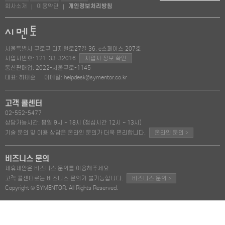
회사소개
이용약관
개인정보처리방침
|
|
서울특별시 구로구 디지털로27길 36, e스페이스 207호
사업자번호: 121-33-32016
사업자 정보 확인
통신판매업: 2022-서울구로-1145
대표: 하태훈
이메일: helpdesk@symentor.co.kr
고객 콜센터
02-552-5477
상담가능시간: 평일 9시 ~ 18시 (점심시간 12시 ~ 13시)
>
기술 문의 및 이용 상담은 온라인 문의가 더욱 편리합니다.
온라인 문의
비즈니스 문의
제휴제안은 비즈니스 문의를 이용해주세요.
>
고객 콜센터로는 비즈니스 문의가 불가능합니다.
비즈니스 문의
Copyright © SYMENTOR. All Rights Reserved.