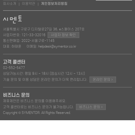
회사소개
이용약관
개인정보처리방침
|
|
서울특별시 구로구 디지털로27길 36, e스페이스 207호
사업자번호: 121-33-32016
사업자 정보 확인
통신판매업: 2022-서울구로-1145
대표: 하태훈
이메일: helpdesk@symentor.co.kr
고객 콜센터
02-552-5477
상담가능시간: 평일 9시 ~ 18시 (점심시간 12시 ~ 13시)
>
기술 문의 및 이용 상담은 온라인 문의가 더욱 편리합니다.
온라인 문의
비즈니스 문의
제휴제안은 비즈니스 문의를 이용해주세요.
>
고객 콜센터로는 비즈니스 문의가 불가능합니다.
비즈니스 문의
Copyright © SYMENTOR. All Rights Reserved.