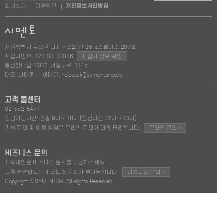
회사소개
이용약관
개인정보처리방침
|
|
서울특별시 구로구 디지털로27길 36, e스페이스 207호
사업자번호: 121-33-32016
사업자 정보 확인
통신판매업: 2022-서울구로-1145
대표: 하태훈
이메일: helpdesk@symentor.co.kr
고객 콜센터
02-552-5477
상담가능시간: 평일 9시 ~ 18시 (점심시간 12시 ~ 13시)
>
기술 문의 및 이용 상담은 온라인 문의가 더욱 편리합니다.
온라인 문의
비즈니스 문의
제휴제안은 비즈니스 문의를 이용해주세요.
>
고객 콜센터로는 비즈니스 문의가 불가능합니다.
비즈니스 문의
Copyright © SYMENTOR. All Rights Reserved.