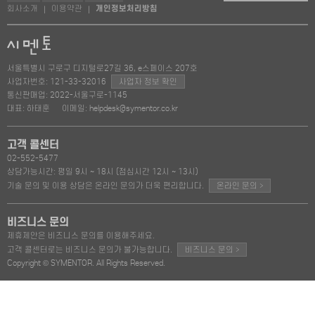
회사소개
이용약관
개인정보처리방침
|
|
서울특별시 구로구 디지털로27길 36, e스페이스 207호
사업자번호: 121-33-32016
사업자 정보 확인
통신판매업: 2022-서울구로-1145
대표: 하태훈
이메일: helpdesk@symentor.co.kr
고객 콜센터
02-552-5477
상담가능시간: 평일 9시 ~ 18시 (점심시간 12시 ~ 13시)
>
기술 문의 및 이용 상담은 온라인 문의가 더욱 편리합니다.
온라인 문의
비즈니스 문의
제휴제안은 비즈니스 문의를 이용해주세요.
>
고객 콜센터로는 비즈니스 문의가 불가능합니다.
비즈니스 문의
Copyright © SYMENTOR. All Rights Reserved.