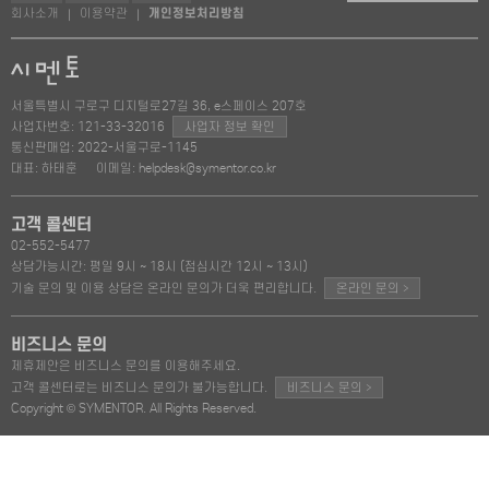
회사소개
이용약관
개인정보처리방침
|
|
서울특별시 구로구 디지털로27길 36, e스페이스 207호
사업자번호: 121-33-32016
사업자 정보 확인
통신판매업: 2022-서울구로-1145
대표: 하태훈
이메일: helpdesk@symentor.co.kr
고객 콜센터
02-552-5477
상담가능시간: 평일 9시 ~ 18시 (점심시간 12시 ~ 13시)
>
기술 문의 및 이용 상담은 온라인 문의가 더욱 편리합니다.
온라인 문의
비즈니스 문의
제휴제안은 비즈니스 문의를 이용해주세요.
>
고객 콜센터로는 비즈니스 문의가 불가능합니다.
비즈니스 문의
Copyright © SYMENTOR. All Rights Reserved.