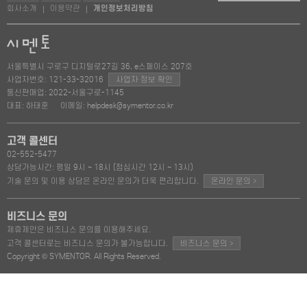
회사소개
이용약관
개인정보처리방침
|
|
서울특별시 구로구 디지털로27길 36, e스페이스 207호
사업자번호: 121-33-32016
사업자 정보 확인
통신판매업: 2022-서울구로-1145
대표: 하태훈
이메일: helpdesk@symentor.co.kr
고객 콜센터
02-552-5477
상담가능시간: 평일 9시 ~ 18시 (점심시간 12시 ~ 13시)
>
기술 문의 및 이용 상담은 온라인 문의가 더욱 편리합니다.
온라인 문의
비즈니스 문의
제휴제안은 비즈니스 문의를 이용해주세요.
>
고객 콜센터로는 비즈니스 문의가 불가능합니다.
비즈니스 문의
Copyright © SYMENTOR. All Rights Reserved.