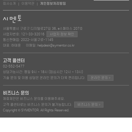
회사소개
이용약관
개인정보처리방침
|
|
서울특별시 구로구 디지털로27길 36, e스페이스 207호
사업자번호: 121-33-32016
사업자 정보 확인
통신판매업: 2022-서울구로-1145
대표: 하태훈
이메일: helpdesk@symentor.co.kr
고객 콜센터
02-552-5477
상담가능시간: 평일 9시 ~ 18시 (점심시간 12시 ~ 13시)
>
기술 문의 및 이용 상담은 온라인 문의가 더욱 편리합니다.
온라인 문의
비즈니스 문의
제휴제안은 비즈니스 문의를 이용해주세요.
>
고객 콜센터로는 비즈니스 문의가 불가능합니다.
비즈니스 문의
Copyright © SYMENTOR. All Rights Reserved.