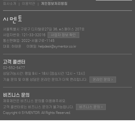
회사소개
이용약관
개인정보처리방침
|
|
서울특별시 구로구 디지털로27길 36, e스페이스 207호
사업자번호: 121-33-32016
사업자 정보 확인
통신판매업: 2022-서울구로-1145
대표: 하태훈
이메일: helpdesk@symentor.co.kr
고객 콜센터
02-552-5477
상담가능시간: 평일 9시 ~ 18시 (점심시간 12시 ~ 13시)
>
기술 문의 및 이용 상담은 온라인 문의가 더욱 편리합니다.
온라인 문의
비즈니스 문의
제휴제안은 비즈니스 문의를 이용해주세요.
>
고객 콜센터로는 비즈니스 문의가 불가능합니다.
비즈니스 문의
Copyright © SYMENTOR. All Rights Reserved.