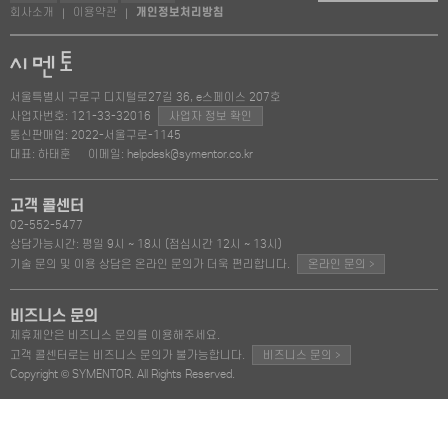
회사소개
이용약관
개인정보처리방침
|
|
서울특별시 구로구 디지털로27길 36, e스페이스 207호
사업자번호: 121-33-32016
사업자 정보 확인
통신판매업: 2022-서울구로-1145
대표: 하태훈
이메일: helpdesk@symentor.co.kr
고객 콜센터
02-552-5477
상담가능시간: 평일 9시 ~ 18시 (점심시간 12시 ~ 13시)
>
기술 문의 및 이용 상담은 온라인 문의가 더욱 편리합니다.
온라인 문의
비즈니스 문의
제휴제안은 비즈니스 문의를 이용해주세요.
>
고객 콜센터로는 비즈니스 문의가 불가능합니다.
비즈니스 문의
Copyright © SYMENTOR. All Rights Reserved.