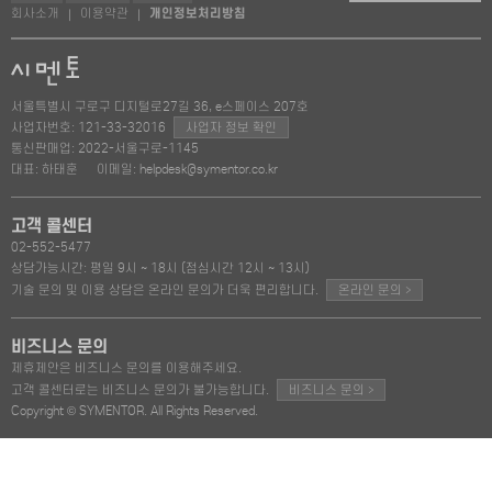
회사소개
이용약관
개인정보처리방침
|
|
서울특별시 구로구 디지털로27길 36, e스페이스 207호
사업자번호: 121-33-32016
사업자 정보 확인
통신판매업: 2022-서울구로-1145
대표: 하태훈
이메일: helpdesk@symentor.co.kr
고객 콜센터
02-552-5477
상담가능시간: 평일 9시 ~ 18시 (점심시간 12시 ~ 13시)
>
기술 문의 및 이용 상담은 온라인 문의가 더욱 편리합니다.
온라인 문의
비즈니스 문의
제휴제안은 비즈니스 문의를 이용해주세요.
>
고객 콜센터로는 비즈니스 문의가 불가능합니다.
비즈니스 문의
Copyright © SYMENTOR. All Rights Reserved.