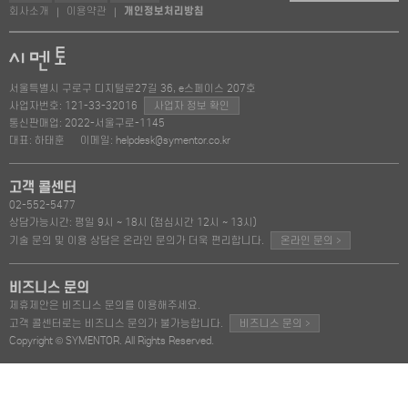
회사소개
이용약관
개인정보처리방침
|
|
서울특별시 구로구 디지털로27길 36, e스페이스 207호
사업자번호: 121-33-32016
사업자 정보 확인
통신판매업: 2022-서울구로-1145
대표: 하태훈
이메일: helpdesk@symentor.co.kr
고객 콜센터
02-552-5477
상담가능시간: 평일 9시 ~ 18시 (점심시간 12시 ~ 13시)
>
기술 문의 및 이용 상담은 온라인 문의가 더욱 편리합니다.
온라인 문의
비즈니스 문의
제휴제안은 비즈니스 문의를 이용해주세요.
>
고객 콜센터로는 비즈니스 문의가 불가능합니다.
비즈니스 문의
Copyright © SYMENTOR. All Rights Reserved.