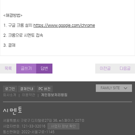
<해결방법>
1. 구글 크롬 설치
https://www.google.com/chrome
2. 크롬으로 시멘토 접속
3. 결제
목록
글쓰기
답변
이전글
다음글
FAMILY SITE
로그인
결제안내
PC 버전
회사소개
이용약관
개인정보처리방침
|
|
서울특별시 구로구 디지털로27길 36, e스페이스 207호
사업자번호: 121-33-32016
사업자 정보 확인
통신판매업: 2022-서울구로-1145