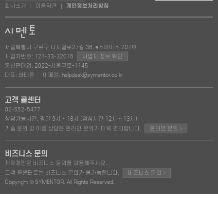
회사소개
이용약관
개인정보처리방침
|
|
서울특별시 구로구 디지털로27길 36, e스페이스 207호
사업자번호: 121-33-32016
사업자 정보 확인
통신판매업: 2022-서울구로-1145
대표: 하태훈
이메일: helpdesk@symentor.co.kr
고객 콜센터
02-552-5477
상담가능시간: 평일 9시 ~ 18시 (점심시간 12시 ~ 13시)
>
기술 문의 및 이용 상담은 온라인 문의가 더욱 편리합니다.
온라인 문의
비즈니스 문의
제휴제안은 비즈니스 문의를 이용해주세요.
>
고객 콜센터로는 비즈니스 문의가 불가능합니다.
비즈니스 문의
Copyright © SYMENTOR. All Rights Reserved.