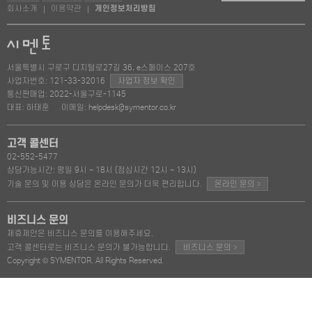
회사소개
이용약관
개인정보처리방침
|
|
서울특별시 구로구 디지털로27길 36, e스페이스 207호
사업자번호: 121-33-32016
사업자 정보 확인
통신판매업: 2022-서울구로-1145
대표: 하태훈
이메일: helpdesk@symentor.co.kr
고객 콜센터
02-552-5477
상담가능시간: 평일 9시 ~ 18시 (점심시간 12시 ~ 13시)
>
기술 문의 및 이용 상담은 온라인 문의가 더욱 편리합니다.
온라인 문의
비즈니스 문의
제휴제안은 비즈니스 문의를 이용해주세요.
>
고객 콜센터로는 비즈니스 문의가 불가능합니다.
비즈니스 문의
Copyright © SYMENTOR. All Rights Reserved.