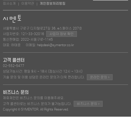
회사소개
이용약관
개인정보처리방침
|
|
서울특별시 구로구 디지털로27길 36, e스페이스 207호
사업자번호: 121-33-32016
사업자 정보 확인
통신판매업: 2022-서울구로-1145
대표: 하태훈
이메일: helpdesk@symentor.co.kr
고객 콜센터
02-552-5477
상담가능시간: 평일 9시 ~ 18시 (점심시간 12시 ~ 13시)
>
기술 문의 및 이용 상담은 온라인 문의가 더욱 편리합니다.
온라인 문의
비즈니스 문의
제휴제안은 비즈니스 문의를 이용해주세요.
>
고객 콜센터로는 비즈니스 문의가 불가능합니다.
비즈니스 문의
Copyright © SYMENTOR. All Rights Reserved.